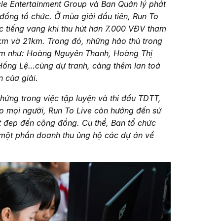
le Entertainment Group và Ban Quản lý phát
 đồng tổ chức. Ở mùa giải đầu tiên, Run To
 tiếng vang khi thu hút hơn 7.000 VĐV tham
0km và 21km. Trong đó, những hảo thủ trong
Nam như: Hoàng Nguyên Thanh, Hoàng Thị
ồng Lệ…cùng dự tranh, càng thêm lan toả
 của giải.
hứng trong việc tập luyện và thi đấu TDTT,
o mọi người, Run To Live còn hướng đến sứ
ốt đẹp đến cộng đồng. Cụ thể, Ban tổ chức
h một phần doanh thu ủng hộ các dự án về