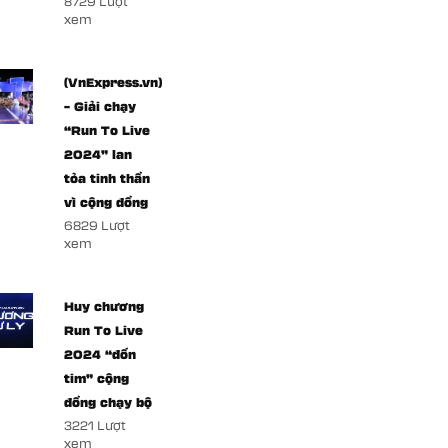
8729 Lượt
xem
(VnExpress.vn)
– Giải chạy
“Run To Live
2024” lan
tỏa tinh thần
vì cộng đồng
6829 Lượt
xem
Huy chương
Run To Live
2024 “đốn
tim” cộng
đồng chạy bộ
3221 Lượt
xem