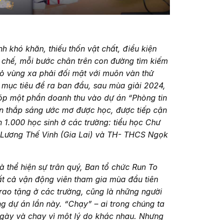
h khó khăn, thiếu thốn vật chất, điều kiện
 chế, mỗi bước chân trên con đường tìm kiếm
hỏ vùng xa phải đối mặt với muôn vàn thử
 mục tiêu đề ra ban đầu, sau mùa giải 2024,
góp một phần doanh thu vào dự án “Phòng tin
n thắp sáng ước mơ được học, được tiếp cận
 1.000 học sinh ở các trường: tiểu học Chư
 Lương Thế Vinh (Gia Lai) và TH- THCS Ngọk
à thể hiện sự trân quý, Ban tổ chức Run To
tất cả vận động viên tham gia mùa đầu tiên
rao tặng ở các trường, cũng là những người
ong dự án lần này. “Chạy” – ai trong chúng ta
gày và chạy vì một lý do khác nhau. Nhưng