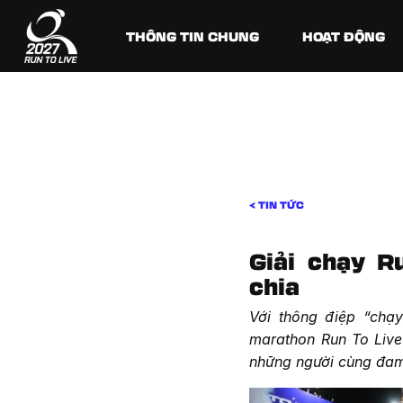
THÔNG TIN CHUNG
HOẠT ĐỘNG
< TIN TỨC
Giải chạy R
chia
Với thông điệp “chạy
marathon Run To Live
những người cùng đam