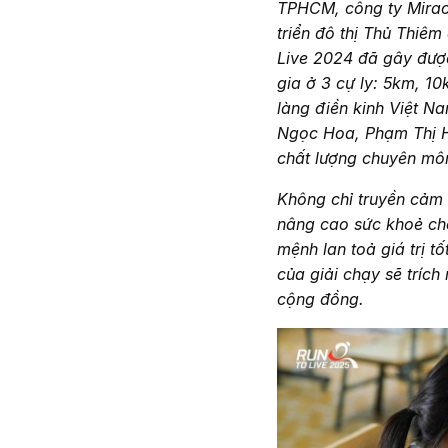
TPHCM, công ty Mirac
triển đô thị Thủ Thiêm
Live 2024 đã gây được
gia ở 3 cự ly: 5km, 1
làng điền kinh Việt 
Ngọc Hoa, Phạm Thị H
chất lượng chuyên môn
Không chỉ truyền cảm 
nâng cao sức khoẻ ch
mệnh lan toả giá trị t
của giải chạy sẽ tríc
cộng đồng.