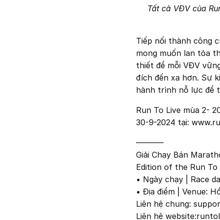
Tất cả VĐV của Ru
Tiếp nối thành công c
mong muốn lan tỏa thô
thiết để mỗi VĐV vữn
đích đến xa hơn. Sự k
hành trình nỗ lực để 
Run To Live mùa 2- 2
30-9-2024 tại: www.ru
———–
Giải Chạy Bán Marath
Edition of the Run To
• Ngày chạy | Race da
• Địa điểm | Venue: H
Liên hệ chung:
suppor
Liên hệ website:
runtol