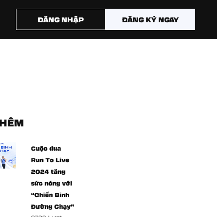
ĐĂNG NHẬP
ĐĂNG KÝ NGAY
THÊM
Cuộc đua
Run To Live
2024 tăng
sức nóng với
“Chiến Binh
Đường Chạy”