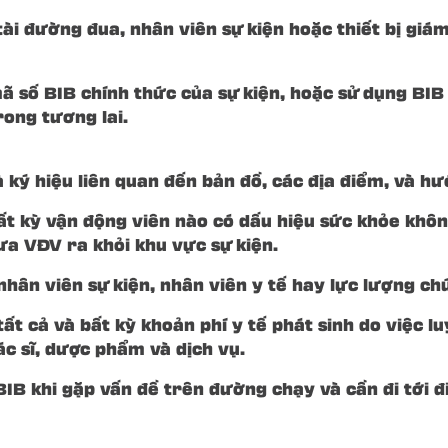
tài đường đua, nhân viên sự kiện hoặc thiết bị giá
 số BIB chính thức của sự kiện, hoặc sử dụng BIB h
rong tương lai.
à ký hiệu liên quan đến bản đồ, các địa điểm, và h
bất kỳ vận động viên nào có dấu hiệu sức khỏe khô
a VĐV ra khỏi khu vực sự kiện.
nhân viên sự kiện, nhân viên y tế hay lực lượng c
ất cả và bất kỳ khoản phí y tế phát sinh do việc l
c sĩ, dược phẩm và dịch vụ.
 BIB khi gặp vấn đề trên đường chạy và cần đi tới