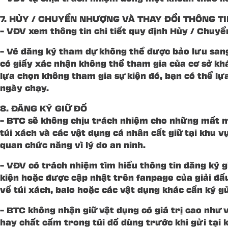
7. HỦY / CHUYỂN NHƯỢNG VÀ THAY ĐỔI THÔNG TI
– VĐV xem thông tin chi tiết quy định Hủy / Chuy
– Vé đăng ký tham dự không thể được bảo lưu san
có giấy xác nhận không thể tham gia của cơ sở k
lựa chọn không tham gia sự kiện đó, bạn có thể l
ngày chạy.
8. ĐĂNG KÝ GIỮ ĐỒ
– BTC sẽ không chịu trách nhiệm cho những mất má
túi xách và các vật dụng cá nhân cất giữ tại khu 
quan chức năng vì lý do an ninh.
– VĐV có trách nhiệm tìm hiểu thông tin đăng ký 
kiện hoặc được cập nhật trên fanpage của giải đ
về túi xách, balo hoặc các vật dụng khác cần ký gử
– BTC không nhận giữ vật dụng có giá trị cao như v
hay chất cấm trong túi đồ dùng trước khi gửi tại 