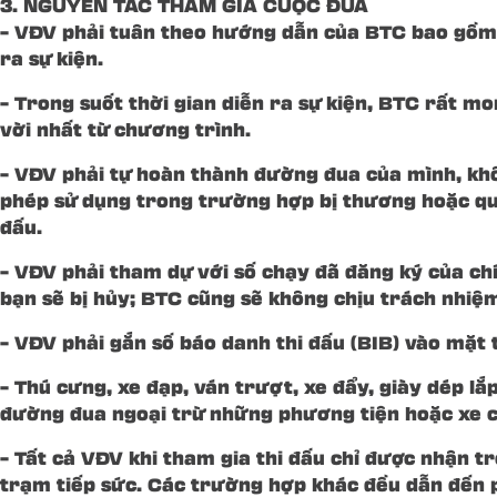
3. NGUYÊN TẮC THAM GIA CUỘC ĐUA
– VĐV phải tuân theo hướng dẫn của BTC bao gồm n
ra sự kiện.
– Trong suốt thời gian diễn ra sự kiện, BTC rất m
vời nhất từ chương trình.
– VĐV phải tự hoàn thành đường đua của mình, khô
phép sử dụng trong trường hợp bị thương hoặc quy
đấu.
– VĐV phải tham dự với số chạy đã đăng ký của c
bạn sẽ bị hủy; BTC cũng sẽ không chịu trách nhiệ
– VĐV phải gắn số báo danh thi đấu (BIB) vào mặ
– Thú cưng, xe đạp, ván trượt, xe đẩy, giày dép 
đường đua ngoại trừ những phương tiện hoặc xe 
– Tất cả VĐV khi tham gia thi đấu chỉ được nhận t
trạm tiếp sức. Các trường hợp khác đều dẫn đến p