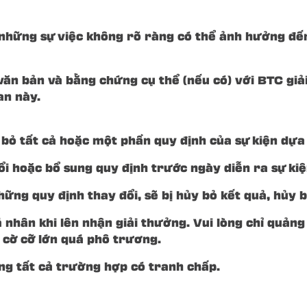
 những sự việc không rõ ràng có thể ảnh hưởng đế
văn bản và bằng chứng cụ thể (nếu có) với BTC giải
an này.
 bỏ tất cả hoặc một phần quy định của sự kiện dựa 
i hoặc bổ sung quy định trước ngày diễn ra sự kiệ
hững quy định thay đổi, sẽ bị hủy bỏ kết quả, hủy 
 nhân khi lên nhận giải thưởng. Vui lòng chỉ quản
 cờ cỡ lớn quá phô trương.
ong tất cả trường hợp có tranh chấp.