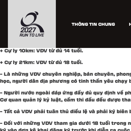
QUY TẮC & ĐIỀU LỆ
1. ĐIỀU KIỆN THAM DỰ
THÔNG TIN CHUNG
– Vì lí do an toàn, tất cả các Vận động viên (VĐV)
+ Cự ly 5km: VĐV từ đủ 7 tuổi.
+ Cự ly 10km: VĐV từ đủ 14 tuổi.
+ Cự ly 21km: VĐV từ đủ 18 tuổi.
– Là những VĐV chuyên nghiệp, bán chuyên, phong
học, người dân địa phương có tinh thần yêu chạy b
– Người nước ngoài đáp ứng đầy đủ quy định về phò
Cơ quan quản lý kỷ luật, cấm thi đấu đều được tha
– Tất cả VĐV phải tuân thủ điều lệ và phải ký biê
– Đối với những VĐV tham gia dưới 18 tuổi trong
ký vào đơn kê khai đăng ký trước khi diễn ra cuộ