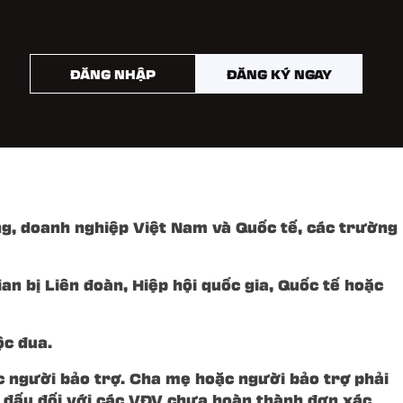
ĐĂNG NHẬP
ĐĂNG KÝ NGAY
uổi (tính đến ngày tổ chức giải chạy 11/04/2027).
ng, doanh nghiệp Việt Nam và Quốc tế, các trường
n bị Liên đoàn, Hiệp hội quốc gia, Quốc tế hoặc
ộc đua.
c người bảo trợ. Cha mẹ hoặc người bảo trợ phải
hi đấu đối với các VĐV chưa hoàn thành đơn xác