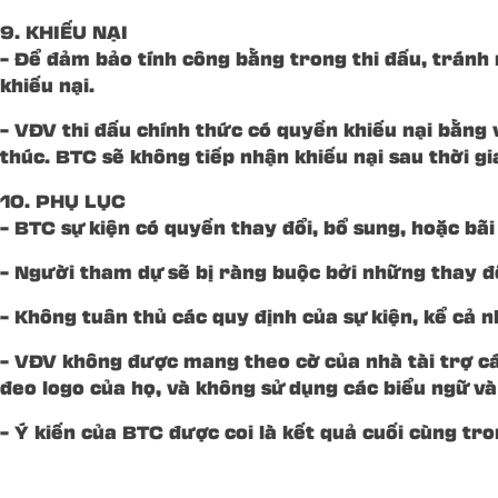
9. KHIẾU NẠI
– Để đảm bảo tính công bằng trong thi đấu, tránh
khiếu nại.
– VĐV thi đấu chính thức có quyền khiếu nại bằng 
thúc. BTC sẽ không tiếp nhận khiếu nại sau thời gi
10. PHỤ LỤC
– BTC sự kiện có quyền thay đổi, bổ sung, hoặc bãi
– Người tham dự sẽ bị ràng buộc bởi những thay đổ
– Không tuân thủ các quy định của sự kiện, kể cả n
– VĐV không được mang theo cờ của nhà tài trợ cá
đeo logo của họ, và không sử dụng các biểu ngữ và
– Ý kiến của BTC được coi là kết quả cuối cùng tr