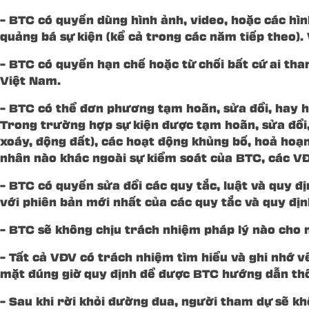
– BTC có quyền dùng hình ảnh, video, hoặc các hình
quảng bá sự kiện (kể cả trong các năm tiếp theo)
– BTC có quyền hạn chế hoặc từ chối bất cứ ai tha
Việt Nam.
– BTC có thể đơn phương tạm hoãn, sửa đổi, hay hu
Trong trường hợp sự kiện được tạm hoãn, sửa đổi,
xoáy, động đất), các hoạt động khủng bố, hoả hoạn,
nhân nào khác ngoài sự kiểm soát của BTC, các VĐV
– BTC có quyền sửa đổi các quy tắc, luật và quy đ
với phiên bản mới nhất của các quy tắc và quy địn
– BTC sẽ không chịu trách nhiệm pháp lý nào cho 
– Tất cả VĐV có trách nhiệm tìm hiểu và ghi nhớ v
mặt đúng giờ quy định để được BTC hướng dẫn thôn
– Sau khi rời khỏi đường đua, người tham dự sẽ k