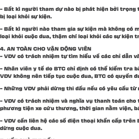
– Bất kì người tham dự nào bị phát hiện bởi trọng 
bị loại khỏi sự kiện.
– Bất kì người nào tham gia sự kiện mà không có mã
loại khỏi cuộc đua, thậm chí loại khỏi các sự kiện t
4. AN TOÀN CHO VẬN ĐỘNG VIÊN
– VĐV có trách nhiệm tự tìm hiểu về các chỉ dẫn v
– Nhân viên y tế do BTC chỉ định có thể kiểm tra 
VĐV không nên tiếp tục cuộc đua, BTC có quyền đư
– Những VĐV phải dừng thi đấu nếu có yêu cầu từ 
– VĐV có trách nhiệm và nghĩa vụ thanh toán cho t
phương tiện xe cứu thương, thời gian nằm viện, bá
– VĐV cần liên hệ các số điện thoại khẩn cấp trên
dừng cuộc đua.