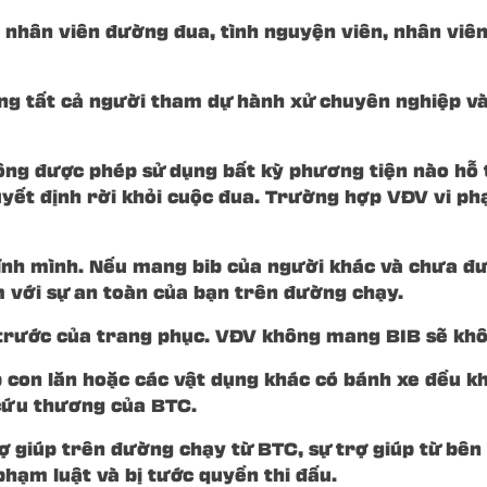
hân viên đường đua, tình nguyện viên, nhân viên y
ong tất cả người tham dự hành xử chuyên nghiệp và
ng được phép sử dụng bất kỳ phương tiện nào hỗ t
ết định rời khỏi cuộc đua. Trường hợp VĐV vi phạ
hính mình. Nếu mang bib của người khác và chưa đ
m với sự an toàn của bạn trên đường chạy.
t trước của trang phục. VĐV không mang BIB sẽ k
lắp con lăn hoặc các vật dụng khác có bánh xe đều
cứu thương của BTC.
rợ giúp trên đường chạy từ BTC, sự trợ giúp từ bên
hạm luật và bị tước quyền thi đấu.