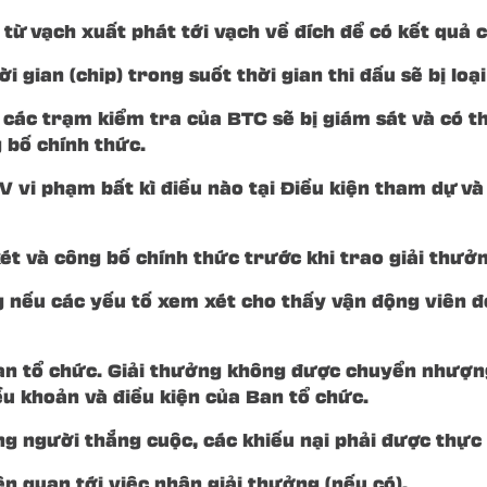
từ vạch xuất phát tới vạch về đích để có kết quả c
hời gian (chip) trong suốt thời gian thi đấu sẽ bị l
các trạm kiểm tra của BTC sẽ bị giám sát và có thể
 bố chính thức.
V vi phạm bất kì điều nào tại Điều kiện tham dự v
ét và công bố chính thức trước khi trao giải thưởn
 nếu các yếu tố xem xét cho thấy vận động viên đó
an tổ chức. Giải thưởng không được chuyển nhượng
ều khoản và điều kiện của Ban tổ chức.
ững người thắng cuộc, các khiếu nại phải được thự
n quan tới việc nhận giải thưởng (nếu có).