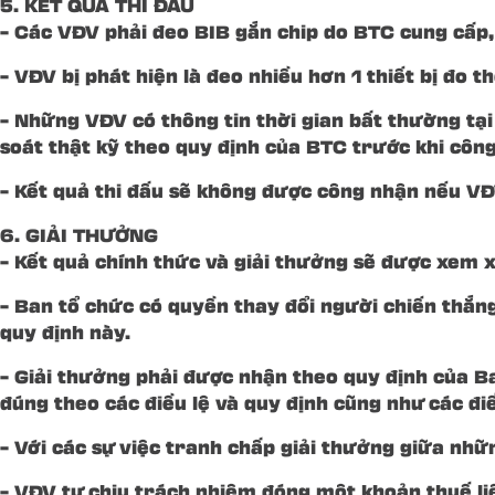
5. KẾT QUẢ THI ĐẤU
– Các VĐV phải đeo BIB gắn chip do BTC cung cấp, 
– VĐV bị phát hiện là đeo nhiều hơn 1 thiết bị đo t
– Những VĐV có thông tin thời gian bất thường tại 
soát thật kỹ theo quy định của BTC trước khi công
– Kết quả thi đấu sẽ không được công nhận nếu VĐ
6. GIẢI THƯỞNG
– Kết quả chính thức và giải thưởng sẽ được xem x
– Ban tổ chức có quyền thay đổi người chiến thắng
quy định này.
– Giải thưởng phải được nhận theo quy định của B
đúng theo các điều lệ và quy định cũng như các đi
– Với các sự việc tranh chấp giải thưởng giữa nh
– VĐV tự chịu trách nhiệm đóng một khoản thuế liê