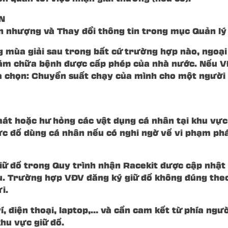
N
ển nhượng và Thay đổi thông tin trong mục Quản lý
g mùa giải sau trong bất cứ trường hợp nào, ngoạ
hám chữa bệnh được cấp phép của nhà nước. Nếu VĐ
ựa chọn: Chuyển suất chạy của mình cho một người 
t hoặc hư hỏng các vật dụng cá nhân tại khu vực 
vực đồ dùng cá nhân nếu có nghi ngờ về vi phạm ph
giữ đồ trong Quy trình nhận Racekit được cập nhật
ấu. Trường hợp VĐV đăng ký giữ đồ không đúng the
i.
í, điện thoại, laptop,… và cần cam kết từ phía ngườ
khu vực giữ đồ.