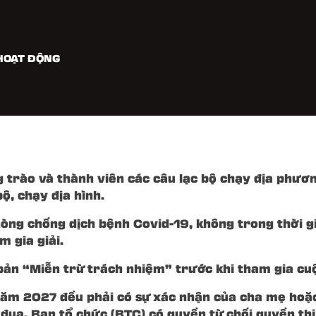
HOẠT ĐỘNG
 tham gia có trách nhiệm tuân thủ quy định về độ t
 trào và thành viên các câu lạc bộ chạy địa phươ
ộ, chạy địa hình.
ng chống dịch bệnh Covid-19, không trong thời gia
m gia giải.
n bản “Miễn trừ trách nhiệm” trước khi tham gia cu
 năm 2027 đều phải có sự xác nhận của cha mẹ hoặ
c đua. Ban tổ chức (BTC) có quyền từ chối quyền t