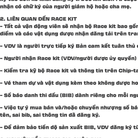
nhận có chữ ký của người giám hộ hoặc cha mẹ.
2. LIÊN QUAN ĐẾN RACE KIT
– Tất cả vận động viên sẽ nhận bộ Race kit bao gồm
điểm và các vật dụng được nhận đăng tải trên tr
– VĐV là người trực tiếp ký Bản cam kết tuân thủ 
– Người nhận Race kit (VĐV/người được ủy quyền) 
– Kiểm tra kỹ bộ Race kit và thông tin trên Chip–
– Vé tham dự và vật dụng kèm theo không được hoà
– Số báo danh thi đấu (BIB) dành riêng cho mỗi ng
– Việc tự ý mua bán và/hoặc chuyển nhượng số báo
tên, sai bib, sai thông tin đã đăng ký.
– Để đảm bảo tiến độ sản xuất BIB, VĐV đăng ký 