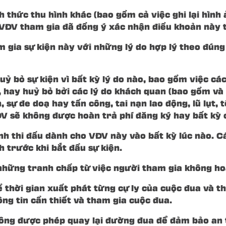
 thức thu hình khác (bao gồm cả việc ghi lại hình 
. VĐV tham gia đã đồng ý xác nhận điều khoản này
m gia sự kiện này với những lý do hợp lý theo đúng
ỷ bỏ sự kiện vì bất kỳ lý do nào, bao gồm việc cá
 hay huỷ bỏ bởi các lý do khách quan (bao gồm và 
 sự đe doạ hay tấn công, tai nạn lao động, lũ lụt,
 sẽ không được hoàn trả phí đăng ký hay bất kỳ ch
ịnh thi đấu dành cho VĐV này vào bất kỳ lúc nào. C
h trước khi bắt đầu sự kiện.
những tranh chấp từ việc người tham gia không hoà
ề thời gian xuất phát từng cự ly của cuộc đua và t
g tin cần thiết và tham gia cuộc đua.
hông được phép quay lại đường đua để đảm bảo an 