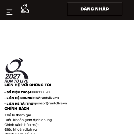
Log In
ĐĂNG NHẬP
LIÊN HỆ VỚI CHÚNG TÔI
- SỐ ĐIỆN THOẠI
0932628732
- LIÊN HỆ CHUNG
info@runtolive.vn
- LIÊN HỆ TÀI TRỢ
sponsor@runtolive.vn
CHÍNH SÁCH
Thể lệ tham gia
Điều khoản giao dịch chung
Chính sách bảo mật
Điều khoản dịch vụ